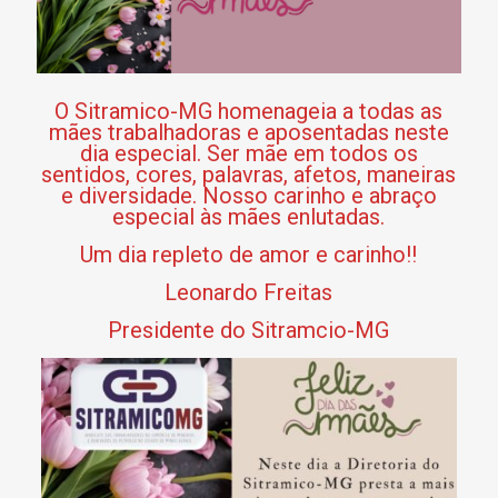
O Sitramico-MG homenageia a todas as
mães trabalhadoras e aposentadas neste
dia especial. Ser mãe em todos os
sentidos, cores, palavras, afetos, maneiras
e diversidade. Nosso carinho e abraço
especial às mães enlutadas.
Um dia repleto de amor e carinho!!
Leonardo Freitas
Presidente do Sitramcio-MG