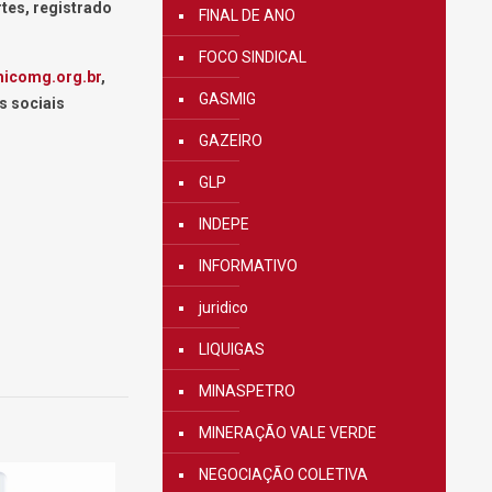
tes, registrado
FINAL DE ANO
FOCO SINDICAL
micomg.org.br
,
GASMIG
s sociais
GAZEIRO
GLP
INDEPE
INFORMATIVO
juridico
LIQUIGAS
MINASPETRO
MINERAÇÃO VALE VERDE
NEGOCIAÇÃO COLETIVA