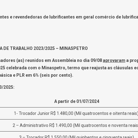
tes e revendedoras de lubrificantes em geral comércio de lubrific
A DE TRABALHO 2023/2025 – MINASPETRO
adores (as) reunidos em Assembleia no dia 09/08
aprovaram
a prop
025 celebrada com o Minaspetro, termo que reajusta as cláusulas 
básica e PLR em 6% (seis por cento).
3/2025:
A partir de 01/07/2024
1- Trocador Junior R$ 1.480,00 (Mil quatrocentos e oitenta reais)
2 – Administrativo R$ 1.490,00 (Mil quatrocentos e noventa reais
3 – Trocador R$ 1.550,00 (Mil quinhentos e cinquenta reais)