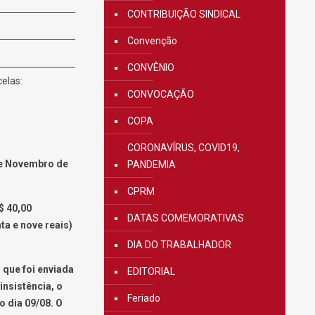
CONTRIBUIÇÃO SINDICAL
Convenção
CONVÊNIO
celas:
CONVOCAÇÃO
COPA
CORONAVÍRUS, COVID19,
 de Novembro de
PANDEMIA
CPRM
$ 40,00
DATAS COMEMORATIVAS
ta e nove reais)
DIA DO TRABALHADOR
 que foi enviada
EDITORIAL
insistência, o
Feriado
 dia 09/08. O