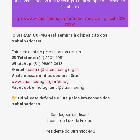
AGE Virtual pelo ZOOM Meetings. Edital completo e cesso no
link abaixo:
https://www.sitramicomg.org.br/trr-convocacao-age-cct-2026-
2028/
O SITRAMICO-MG está sempre à disposição dos
trabalhadores!
Entre em contato pelos nossos canais:
☎
Telefone:
(31) 3201-1951
WhatsApp:
(31) 98865-0613
E-mail:
contato@sitramicomg.org.br
Visite nossas mídias sociais:
Site:
www.sitramicomg.org.br/#blog
Facebook e Instagram:
@sitramicomg
O sindicato defende e luta pelos interesses dos
trabalhadores.
Saudações sindicais!
Leonardo Luiz de Freitas
Presidente do Sitramico-MG