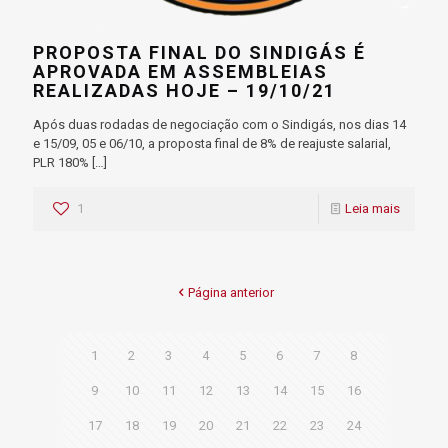
PROPOSTA FINAL DO SINDIGÁS É
APROVADA EM ASSEMBLEIAS
REALIZADAS HOJE – 19/10/21
Após duas rodadas de negociação com o Sindigás, nos dias 14
e 15/09, 05 e 06/10, a proposta final de 8% de reajuste salarial,
PLR 180%
[…]
1
Leia mais
Página anterior
1
2
3
4
5
6
7
8
9
10
11
12
13
14
15
16
17
18
19
20
21
22
23
24