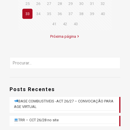
25
26
27
28
29
30
31
32
33
34
35
36
37
38
39
40
41
42
43
Próxima página
Posts Recentes
BASE COMBUSTIVEIS -ACT 26/27 – CONVOCAÇÃO PARA
AGE VIRTUAL
TRR – CCT 26/28 no site