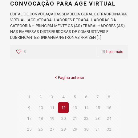
CONVOCAÇÃO PARA AGE VIRTUAL
EDITAL DE CONVOCAÇÃOASSEMBLEIA GERAL EXTRAORDINÁRIA
VIRTUAL- AGE-VTRABALHADORES E TRABALHADORAS DA
CATEGORIA – PRINCIPALMENTE OS (AS) TRABALHADORES (AS)
NAS EMPRESAS DISTRIBUIDORAS DE COMBUSTÍVEIS E
LUBRIFICANTES- IPIRANGA/PETRONAS /RAÍZEN
[…]
3
Leia mais
Página anterior
1
2
3
4
5
6
7
8
9
10
11
12
13
14
15
16
17
18
19
20
21
22
23
24
25
26
27
28
29
30
31
32